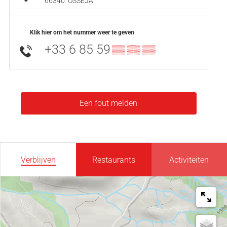
66340
OSSÉJA
Klik hier om het nummer weer te geven
+33 6 85 59
▒▒ ▒▒ ▒▒
Een fout melden
Verblijven
Restaurants
Activiteiten