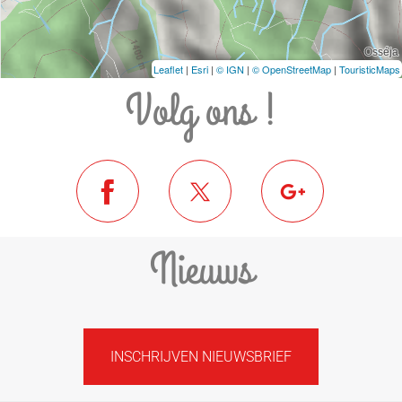
Leaflet
|
Esri
|
© IGN
|
© OpenStreetMap
|
TouristicMaps
Volg ons !
Nieuws
INSCHRIJVEN NIEUWSBRIEF