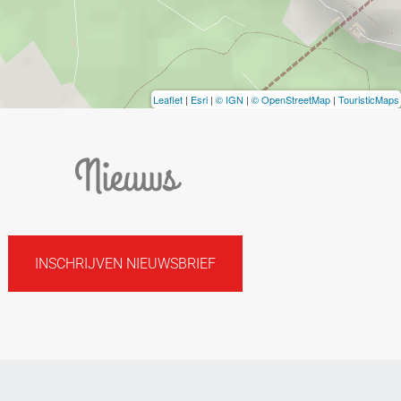
Leaflet
|
Esri
|
© IGN
|
© OpenStreetMap
|
TouristicMaps
Nieuws
INSCHRIJVEN NIEUWSBRIEF