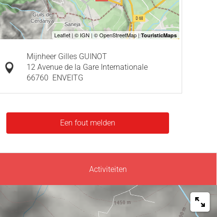
Mijnheer Gilles GUINOT
12 Avenue de la Gare Internationale
66760
ENVEITG
Een fout melden
Activiteiten