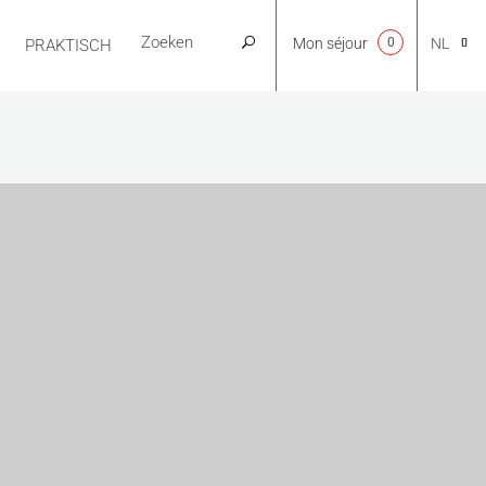
Mon séjour
0
NL
PRAKTISCH
CA
EN
FR
ES