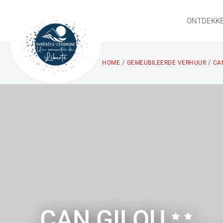
ONTDEKK
/
/
HOME
GEMEUBILEERDE VERHUUR
CAN
CAN GILOU