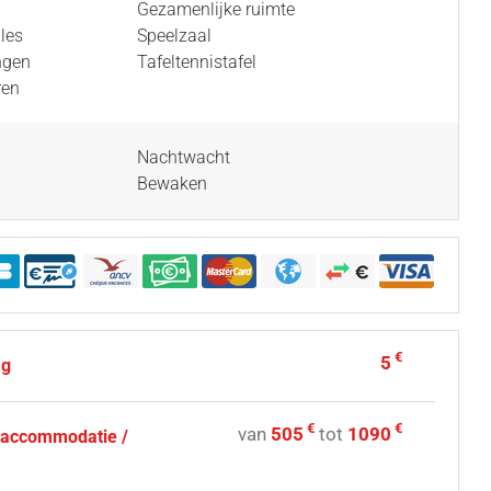
Gezamenlijke ruimte
les
Speelzaal
ngen
Tafeltennistafel
ren
Nachtwacht
Bewaken
€
5
ag
€
€
van
505
tot
1090
- accommodatie /