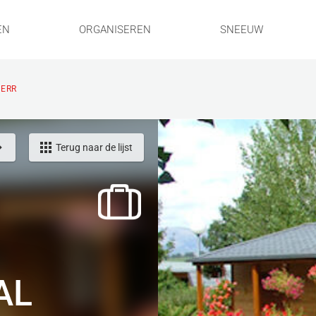
EN
ORGANISEREN
SNEEUW
 ERR
Terug naar de lijst
AL