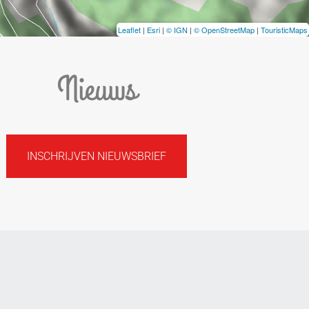
Leaflet
|
Esri
|
© IGN
|
© OpenStreetMap
|
TouristicMaps
Nieuws
INSCHRIJVEN NIEUWSBRIEF