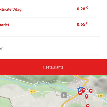
€
0.28
ktriciteit/dag
€
0.65
tarief
en
Restaurants