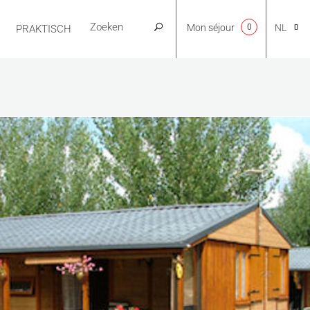
Mon séjour
0
NL
PRAKTISCH
CA
EN
FR
ES