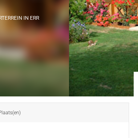
RTERREIN
IN ERR
laats(en)