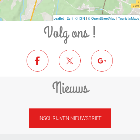
Leaflet
|
Esri
|
© IGN
|
© OpenStreetMap
|
TouristicMaps
Volg ons !
Nieuws
INSCHRIJVEN NIEUWSBRIEF