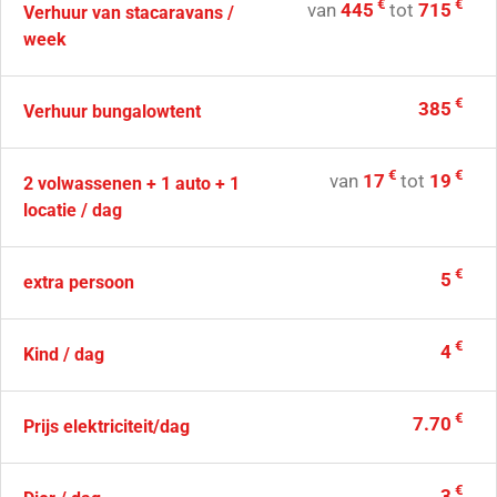
€
€
van
445
tot
715
Verhuur van stacaravans /
week
€
385
Verhuur bungalowtent
€
€
van
17
tot
19
2 volwassenen + 1 auto + 1
locatie / dag
€
5
extra persoon
€
4
Kind / dag
€
7.70
Prijs elektriciteit/dag
€
3