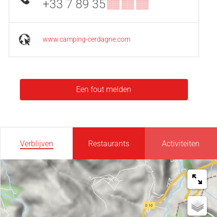
+33 7 89 35
▒▒ ▒▒ ▒▒
www.camping-cerdagne.com
Een fout melden
Verblijven
Restaurants
Activiteiten