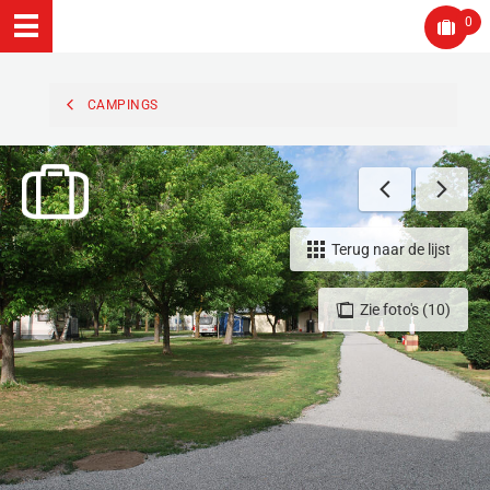
0
CAMPINGS
Terug naar de lijst
Zie foto's (10)