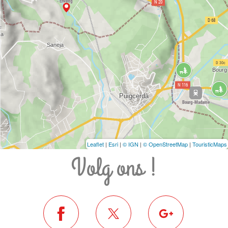
Leaflet
|
Esri
|
© IGN
|
© OpenStreetMap
|
TouristicMaps
Volg ons !