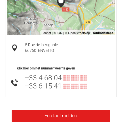
8 Rue de la Vignole
66760
ENVEITG
Klik hier om het nummer weer te geven
+33 4 68 04
▒▒ ▒▒ ▒▒
+33 6 15 41
▒▒ ▒▒ ▒▒
Een fout melden