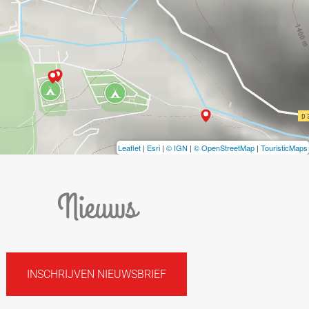
Leaflet
|
Esri
|
© IGN
|
© OpenStreetMap
|
TouristicMaps
Nieuws
INSCHRIJVEN NIEUWSBRIEF