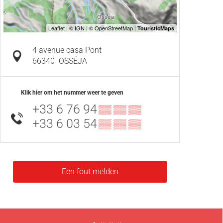
4 avenue casa Pont
66340
OSSÉJA
Klik hier om het nummer weer te geven
+33 6 76 94
▒▒ ▒▒ ▒▒
+33 6 03 54
▒▒ ▒▒ ▒▒
Een fout melden