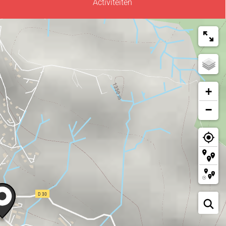
Activiteiten
+
−