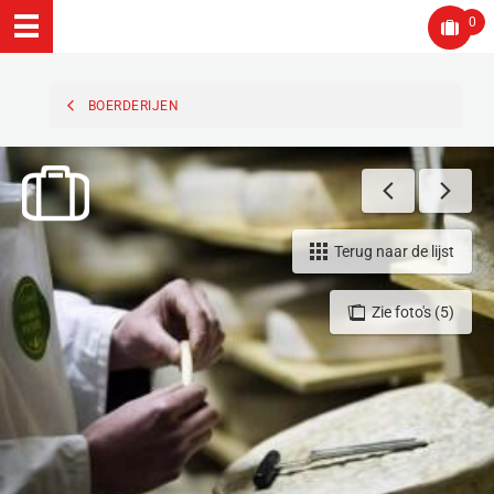
0
BOERDERIJEN
Terug naar de lijst
Zie foto's (5)