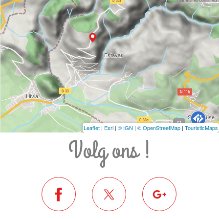
Leaflet
|
Esri
|
© IGN
|
© OpenStreetMap
|
TouristicMaps
Volg ons !