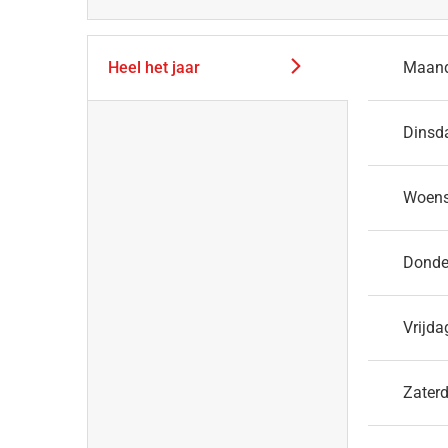
Heel het jaar
Maan
Dinsd
Woen
Donde
Vrijda
Zater