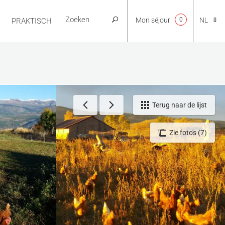
Mon séjour
0
NL
PRAKTISCH
CA
EN
Terug naar de lijst
Zie foto's (7)
FR
ES