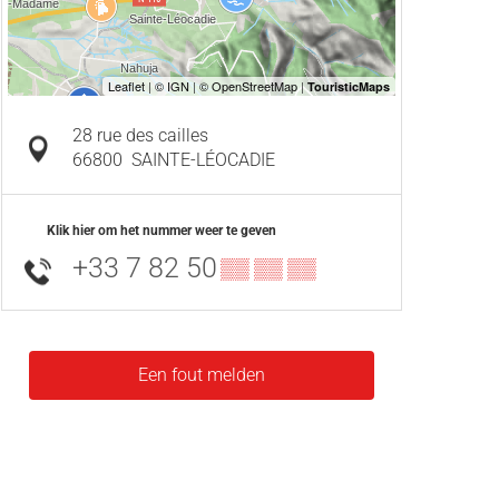
28 rue des cailles
66800
SAINTE-LÉOCADIE
Klik hier om het nummer weer te geven
+33 7 82 50
▒▒ ▒▒ ▒▒
Een fout melden