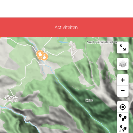
Activiteiten
+
−