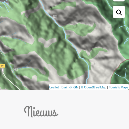
Leaflet
|
Esri
|
© IGN
|
© OpenStreetMap
|
TouristicMaps
Nieuws