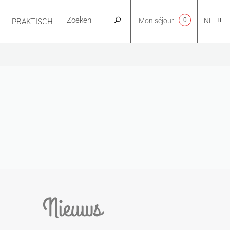
Mon séjour
0
NL
PRAKTISCH
CA
EN
FR
ES
Nieuws