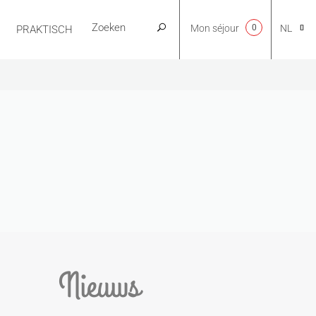
Mon séjour
0
NL
PRAKTISCH
CA
EN
FR
ES
Nieuws