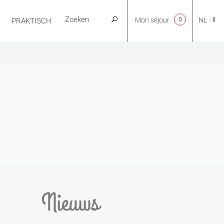
Mon séjour
0
NL
PRAKTISCH
CA
EN
FR
ES
Nieuws