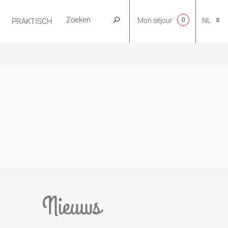
Mon séjour
0
NL
PRAKTISCH
CA
EN
FR
ES
Nieuws