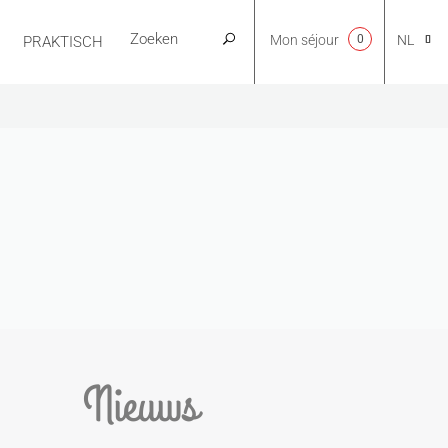
Mon séjour
0
NL
PRAKTISCH
CA
EN
FR
ES
Nieuws