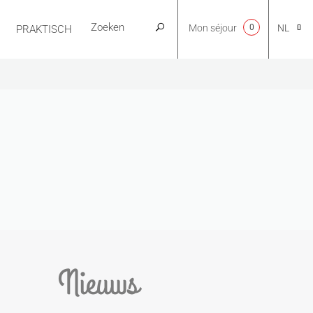
Mon séjour
0
NL
PRAKTISCH
CA
EN
FR
ES
Nieuws