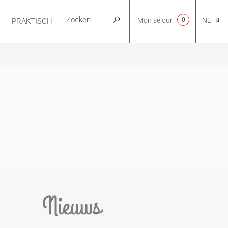
Mon séjour
0
NL
PRAKTISCH
CA
EN
FR
ES
Nieuws