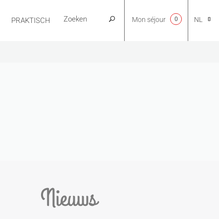
Mon séjour
0
NL
PRAKTISCH
CA
EN
FR
ES
Nieuws