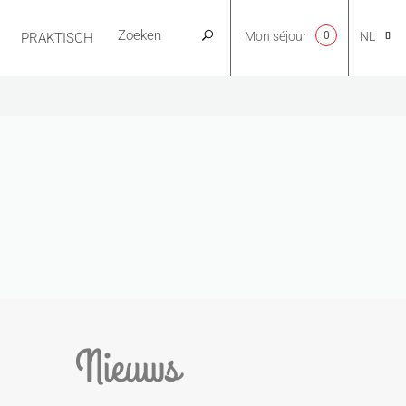
Mon séjour
0
NL
PRAKTISCH
CA
EN
FR
ES
Nieuws