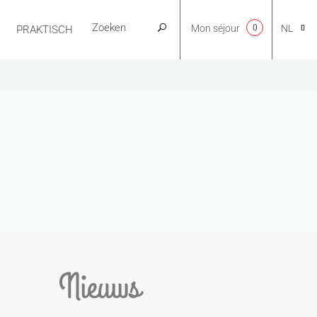
Mon séjour
0
NL
PRAKTISCH
CA
EN
FR
ES
Nieuws