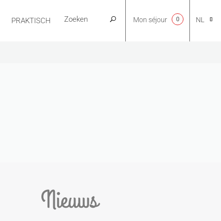
Mon séjour
0
NL
PRAKTISCH
CA
EN
FR
ES
Nieuws