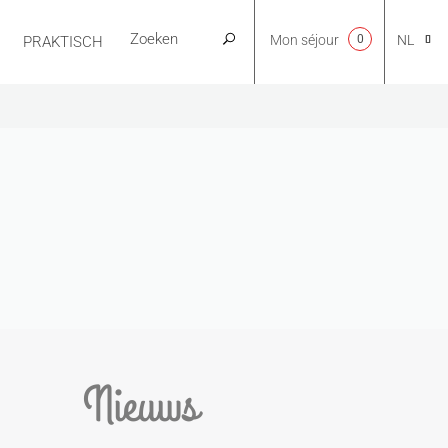
Mon séjour
0
NL
PRAKTISCH
CA
EN
FR
ES
Nieuws