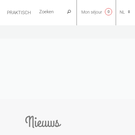
Mon séjour
0
NL
PRAKTISCH
CA
EN
FR
ES
Nieuws