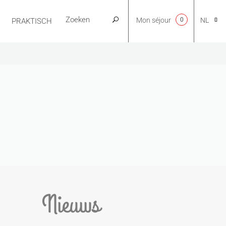
Mon séjour
0
NL
PRAKTISCH
CA
EN
FR
ES
Nieuws