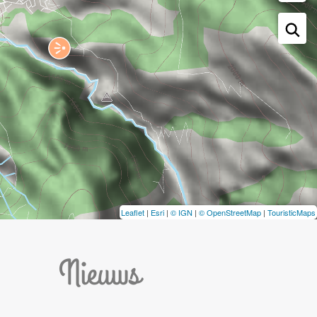
Leaflet
|
Esri
|
© IGN
|
© OpenStreetMap
|
TouristicMaps
Nieuws