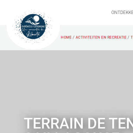
ONTDEKK
/
/
HOME
ACTIVITEITEN EN RECREATIE
T
TERRAIN DE TE