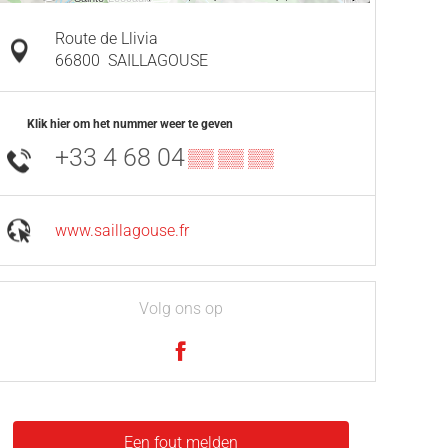
Route de Llivia
66800
SAILLAGOUSE
Klik hier om het nummer weer te geven
+33 4 68 04
▒▒ ▒▒ ▒▒
www.saillagouse.fr
Volg ons op
Een fout melden