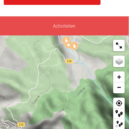
Activiteiten
+
−