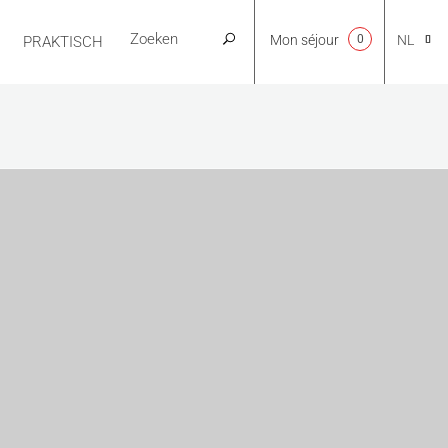
Mon séjour
0
NL
PRAKTISCH
CA
EN
FR
ES