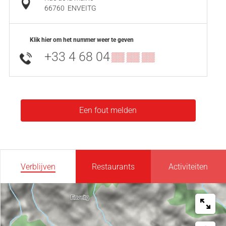
66760
ENVEITG
Klik hier om het nummer weer te geven
+33 4 68 04
▒▒ ▒▒ ▒▒
Een fout melden
Verblijven
Restaurants
Activiteiten