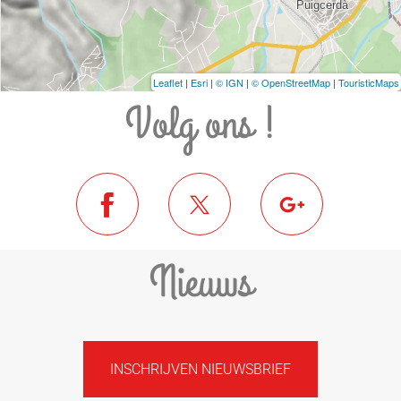
Leaflet
|
Esri
|
© IGN
|
© OpenStreetMap
|
TouristicMaps
Volg ons !
Nieuws
INSCHRIJVEN NIEUWSBRIEF