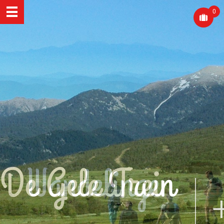
0
De Gele Trein
Wandelingen