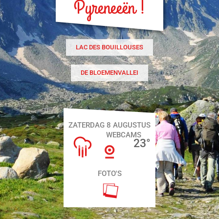
Pyreneeën !
LAC DES BOUILLOUSES
DE BLOEMENVALLEI
ZATERDAG 8 AUGUSTUS
WEBCAMS
23
°
FOTO'S