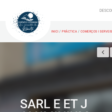
DESCO
/
/
INICI
PRÀCTICA
COMERÇOS I SERVEI
SARL E ET J