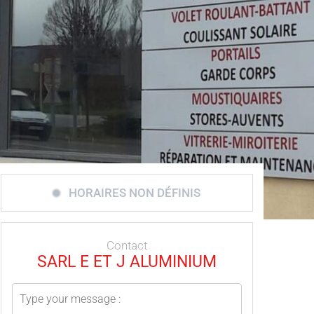
HORAIRES NON DÉFINIS
Contact
SARL E ET J ALUMINIUM