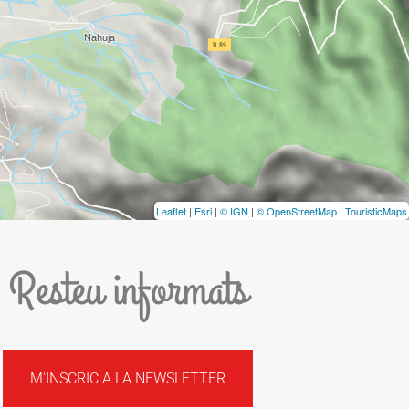
Leaflet
|
Esri
|
© IGN
|
© OpenStreetMap
|
TouristicMaps
Resteu informats
M'INSCRIC A LA NEWSLETTER