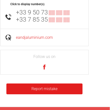
Click to display number(s)
+33 9 50 73
▒▒ ▒▒ ▒▒
+33 7 85 35
▒▒ ▒▒ ▒▒
eandjaluminium.com
Follow us on
Report mistake