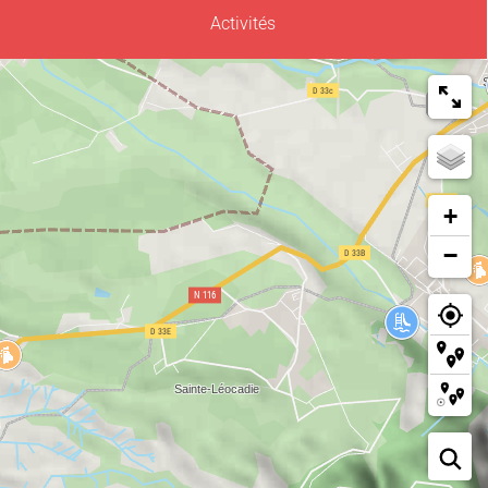
Activités
+
−