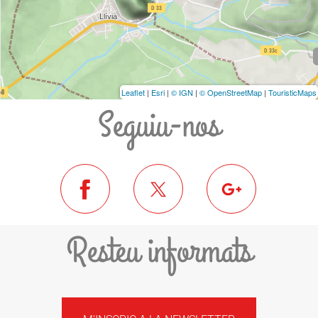
Leaflet
|
Esri
|
© IGN
|
© OpenStreetMap
|
TouristicMaps
Seguiu-nos
Resteu informats