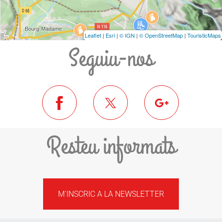
Leaflet
|
Esri
|
© IGN
|
© OpenStreetMap
|
TouristicMaps
Seguiu-nos
Resteu informats
M'INSCRIC A LA NEWSLETTER