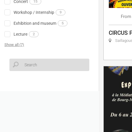
Concert
15
Workshop / Internship
9
From
Exhibition and museum
5
CIRCUS 
Lecture
2
Saillagou
Show all (7)