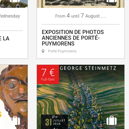
4
7
ednesday
August
,
...
From
until
EXPOSITION DE PHOTOS
ANCIENNES DE PORTÉ-
E LA
PUYMORENS
Porté-Puymorens
7 €
Full-fare