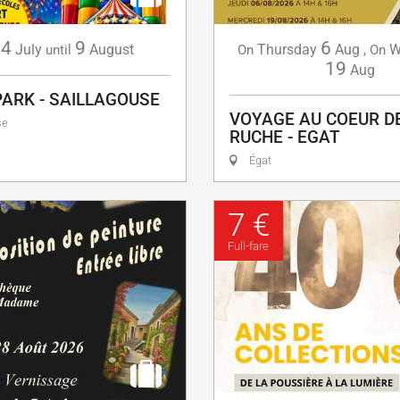
4
9
6
July
August
Thursday
Aug
,
W
until
On
On
19
Aug
PARK - SAILLAGOUSE
VOYAGE AU COEUR D
se
RUCHE - EGAT
Égat
7 €
Full-fare