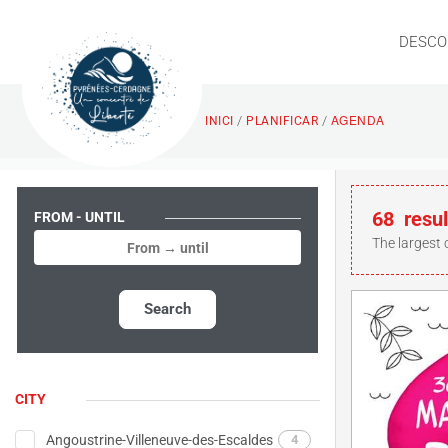
DESCO
AGENDA
/
/
INICI
PLANIFICAR
68
resul
FROM - UNTIL
The largest 
Search
CITY
Angoustrine-Villeneuve-des-Escaldes
4