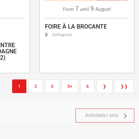
7
9
g
August
From
until
FOIRE À LA BROCANTE
Saillagouse
ENTRE
DAGNE
2)
1
2
3
5+
6
❯
❯❯
Activitats i ocis