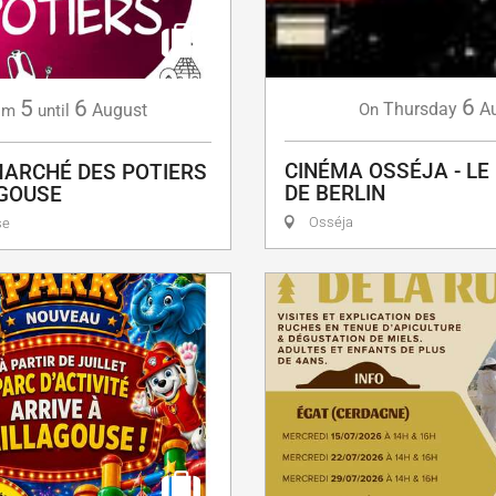
6
5
6
Thursday
A
August
On
om
until
CINÉMA OSSÉJA - LE
ARCHÉ DES POTIERS
DE BERLIN
AGOUSE
Osséja
se