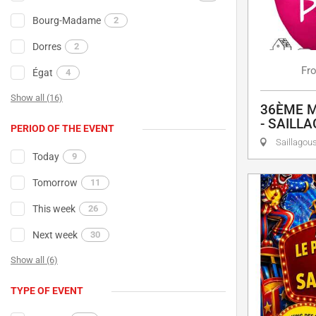
Bourg-Madame
2
Dorres
2
Fr
Égat
4
Show all (16)
36ÈME M
- SAILL
PERIOD OF THE EVENT
Saillagou
Today
9
Tomorrow
11
This week
26
Next week
30
Show all (6)
TYPE OF EVENT