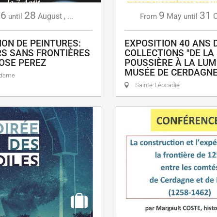
6
28
9
31
August
,
...
May
O
until
From
until
ION DE PEINTURES:
EXPOSITION 40 ANS 
S SANS FRONTIÈRES
COLLECTIONS "DE LA
OSE PEREZ
POUSSIÈRE À LA LUMI
MUSÉE DE CERDAGN
adame
Sainte-Léocadie