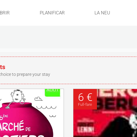
BRIR
PLANIFICAR
LA NEU
ts
choice to prepare your stay
6 €
Full-fare