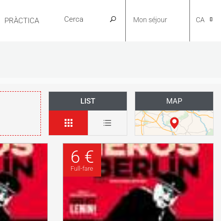
Mon séjour
CA
PRÀCTICA
NL
LIST
MAP
EN
FR
6 €
Full-fare
ES