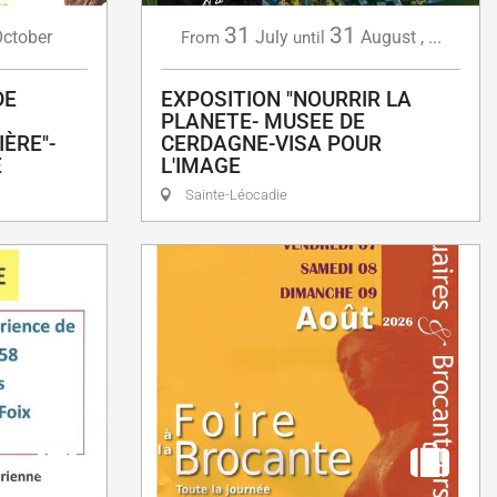
31
31
ctober
July
August
,
...
From
until
DE
EXPOSITION "NOURRIR LA
PLANETE- MUSEE DE
ÈRE"-
CERDAGNE-VISA POUR
E
L'IMAGE
Sainte-Léocadie