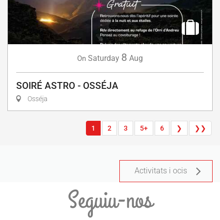
8
Saturday
Aug
On
SOIRÉ ASTRO - OSSÉJA
Osséja
1
2
3
5+
6
❯
❯❯
Activitats i ocis
Seguiu-nos