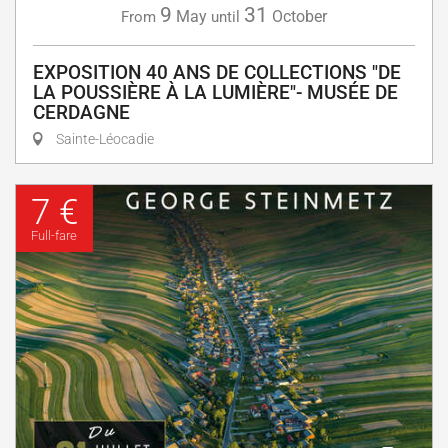
9
31
May
October
From
until
EXPOSITION 40 ANS DE COLLECTIONS "DE
LA POUSSIÈRE À LA LUMIÈRE"- MUSÉE DE
CERDAGNE
Sainte-Léocadie
7 €
Full-fare