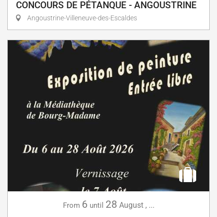
CONCOURS DE PÉTANQUE - ANGOUSTRINE
Angoustrine-Villeneuve-des-Escaldes
6
28
August
,
...
From
until