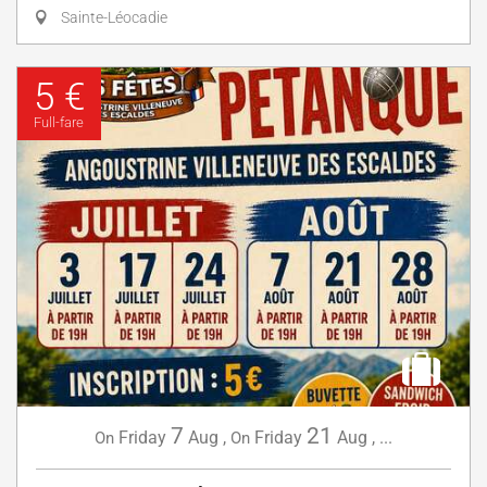
Sainte-Léocadie
5 €
Full-fare
7
21
Friday
Aug
,
Friday
Aug
,
...
On
On