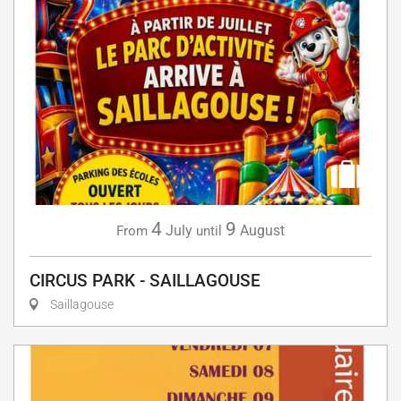
4
9
July
August
From
until
CIRCUS PARK - SAILLAGOUSE
Saillagouse