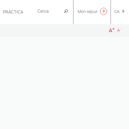
Mon séjour
0
CA
PRÀCTICA
+
-
A
A
NL
EN
FR
ES