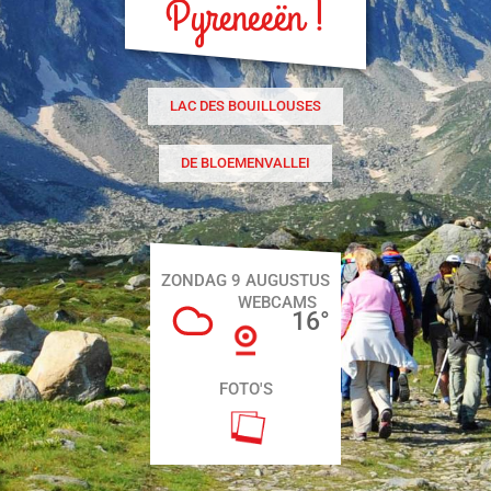
Pyreneeën !
LAC DES BOUILLOUSES
DE BLOEMENVALLEI
ZONDAG 9 AUGUSTUS
WEBCAMS
16
°
FOTO'S