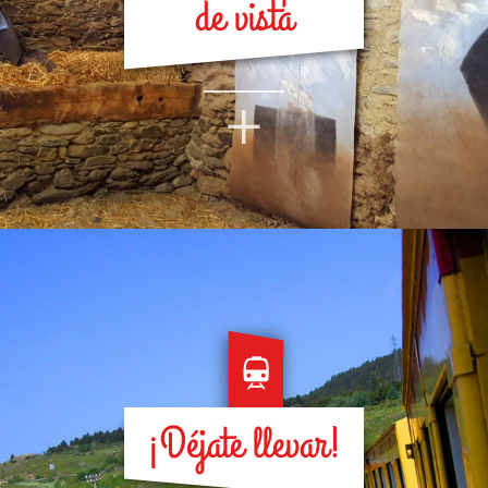
de vista
+
¡Déjate llevar!