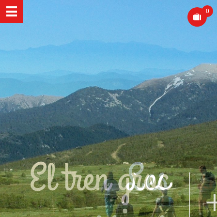
0
El tren groc
Les