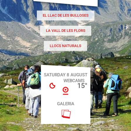
EL LLAC DE LES BULLOSES
LA VALL DE LES FLORS
LLOCS NATURALS
SATURDAY 8 AUGUST
WEBCAMS
15
°
GALERIA